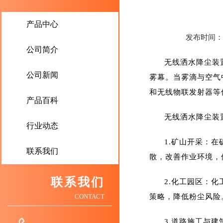
产品中心
发布时间：20
公司简介
无线洒水降尘装
公司新闻
雾幕。当雾滴与空气
和无线物联发射器等
产品百科
无线洒水降尘装
行业动态
1.矿山开采‌
联系我们
散，改善作业环境，
联系我们
2.‌化工园区
CONTACT
策略，降低粉尘风险‌。
3.道路施工与